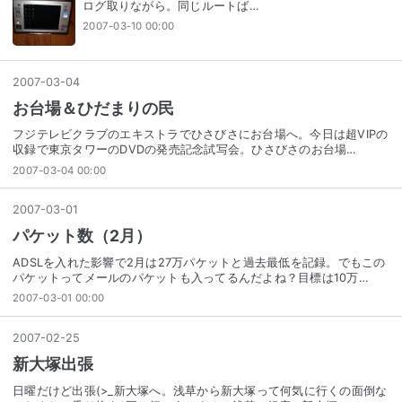
ログ取りながら。同じルートば…
2007-03-10 00:00
2007
-
03
-
04
お台場＆ひだまりの民
フジテレビクラブのエキストラでひさびさにお台場へ。今日は超VIPの
収録で東京タワーのDVDの発売記念試写会。ひさびさのお台場…
2007-03-04 00:00
2007
-
03
-
01
パケット数（2月）
ADSLを入れた影響で2月は27万パケットと過去最低を記録。でもこの
パケットってメールのパケットも入ってるんだよね？目標は10万…
2007-03-01 00:00
2007
-
02
-
25
新大塚出張
日曜だけど出張(>_新大塚へ。浅草から新大塚って何気に行くの面倒な