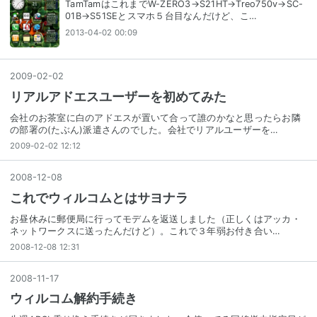
TamTamはこれまでW-ZERO3→S21HT→Treo750v→SC-
01B→S51SEとスマホ５台目なんだけど、こ…
2013-04-02 00:09
2009
-
02
-
02
リアルアドエスユーザーを初めてみた
会社のお茶室に白のアドエスが置いて合って誰のかなと思ったらお隣
の部署の(たぶん)派遣さんのでした。会社でリアルユーザーを…
2009-02-02 12:12
2008
-
12
-
08
これでウィルコムとはサヨナラ
お昼休みに郵便局に行ってモデムを返送しました（正しくはアッカ・
ネットワークスに送ったんだけど）。これで３年弱お付き合い…
2008-12-08 12:31
2008
-
11
-
17
ウィルコム解約手続き