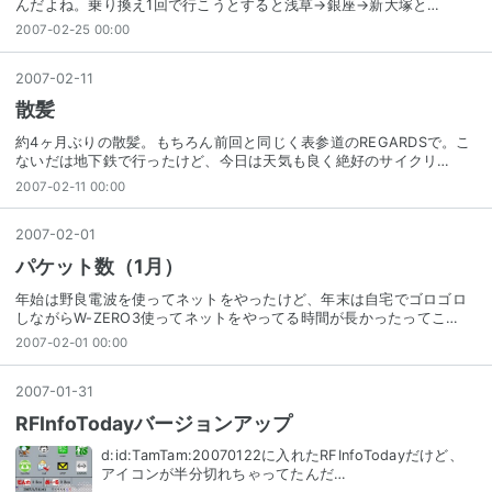
んだよね。乗り換え1回で行こうとすると浅草→銀座→新大塚と…
2007-02-25 00:00
2007
-
02
-
11
散髪
約4ヶ月ぶりの散髪。もちろん前回と同じく表参道のREGARDSで。こ
ないだは地下鉄で行ったけど、今日は天気も良く絶好のサイクリ…
2007-02-11 00:00
2007
-
02
-
01
パケット数（1月）
年始は野良電波を使ってネットをやったけど、年末は自宅でゴロゴロ
しながらW-ZERO3使ってネットをやってる時間が長かったってこ…
2007-02-01 00:00
2007
-
01
-
31
RFInfoTodayバージョンアップ
d:id:TamTam:20070122に入れたRFInfoTodayだけど、
アイコンが半分切れちゃってたんだ…